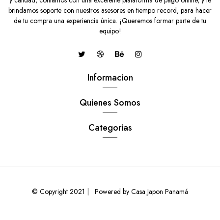
brindamos soporte con nuestros asesores en tiempo record, para hacer
de tu compra una experiencia única. ¡Queremos formar parte de tu
equipo!
Informacion
Quienes Somos
Categorias
JUEGO DE TAPETES METALIZADO AZUL 3PCS
$23.00 USD
© Copyright 2021 |
Powered by Casa Japon Panamá
0
AGREGAR AL CARRO