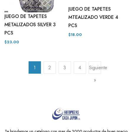
JUEGO DE TAPETES
JUEGO DE TAPETES
MTEALIZADO VERDE 4
METALIZADOS SILVER 3
PCS
PCS
$18.00
$23.00
1
2
3
4
Siguiente
»
Te brindamos un catalogo con mas de 3000 productos de buen precio