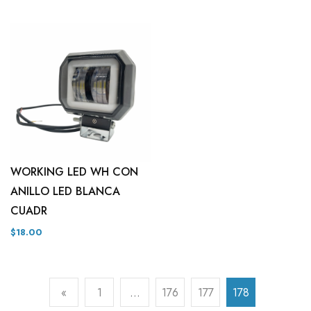
WORKING LED WH CON
ANILLO LED BLANCA
CUADR
$18.00
«
1
…
176
177
178