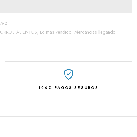
792
FORROS ASIENTOS,
Lo mas vendido,
Mercancias llegando
100% PAGOS SEGUROS