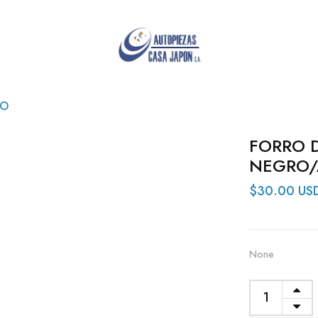
LO
FORRO D
NEGRO/
$30.00 US
None